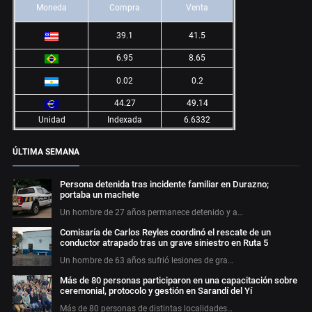
Moneda
Compra
Venta
39.1
41.5
6.95
8.65
0.02
0.2
44.27
49.14
Unidad
Indexada
6.6332
ÚLTIMA SEMANA
Persona detenida tras incidente familiar en Durazno;
portaba un machete
Un hombre de 27 años permanece detenido y a…
Comisaría de Carlos Reyles coordinó el rescate de un
conductor atrapado tras un grave siniestro en Ruta 5
Un hombre de 63 años sufrió lesiones de gra…
Más de 80 personas participaron en una capacitación sobre
ceremonial, protocolo y gestión en Sarandí del Yí
Más de 80 personas de distintas localidades…