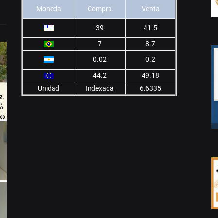
Moneda
Compra
Venta
39
41.5
7
8.7
0.02
0.2
44.2
49.18
Unidad
Indexada
6.6335