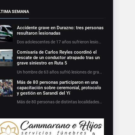
LTIMA SEMANA
Accidente grave en Durazno: tres personas
resultaron lesionadas
Dos adolescentes de 17 años sufrieron lesio…
Comisaría de Carlos Reyles coordinó el
rescate de un conductor atrapado tras un
grave siniestro en Ruta 5
Un hombre de 63 años sufrió lesiones de gra…
Más de 80 personas participaron en una
capacitación sobre ceremonial, protocolo
y gestión en Sarandí del Yí
Más de 80 personas de distintas localidades…