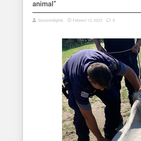
animal”
duraznodigital
Febrero 13, 2023
0