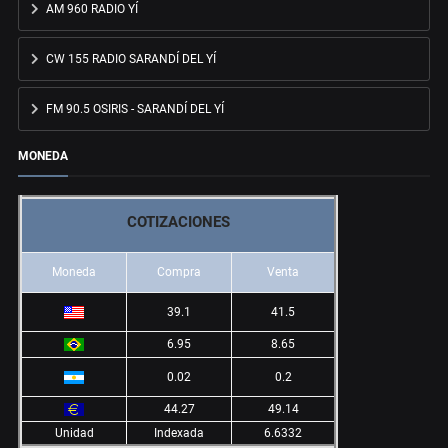
AM 960 RADIO YÍ
CW 155 RADIO SARANDÍ DEL YÍ
FM 90.5 OSIRIS - SARANDÍ DEL YÍ
MONEDA
COTIZACIONES
Moneda
Compra
Venta
39.1
41.5
6.95
8.65
0.02
0.2
44.27
49.14
Unidad
Indexada
6.6332