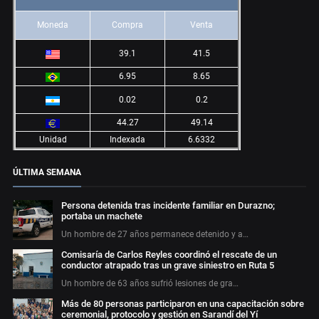
Moneda
Compra
Venta
39.1
41.5
6.95
8.65
0.02
0.2
44.27
49.14
Unidad
Indexada
6.6332
ÚLTIMA SEMANA
Persona detenida tras incidente familiar en Durazno;
portaba un machete
Un hombre de 27 años permanece detenido y a…
Comisaría de Carlos Reyles coordinó el rescate de un
conductor atrapado tras un grave siniestro en Ruta 5
Un hombre de 63 años sufrió lesiones de gra…
Más de 80 personas participaron en una capacitación sobre
ceremonial, protocolo y gestión en Sarandí del Yí