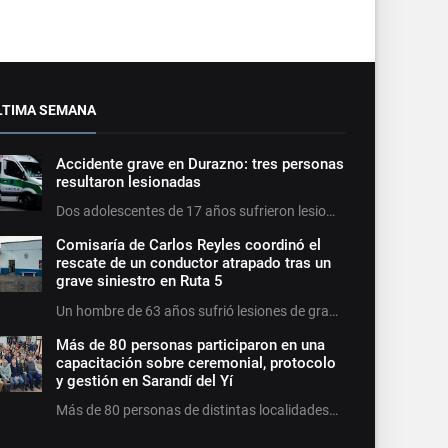
LTIMA SEMANA
Accidente grave en Durazno: tres personas
resultaron lesionadas
Dos adolescentes de 17 años sufrieron lesio…
Comisaría de Carlos Reyles coordinó el
rescate de un conductor atrapado tras un
grave siniestro en Ruta 5
Un hombre de 63 años sufrió lesiones de gra…
Más de 80 personas participaron en una
capacitación sobre ceremonial, protocolo
y gestión en Sarandí del Yí
Más de 80 personas de distintas localidades…