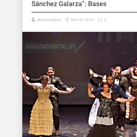
Sánchez Galarza”: Bases
duraznodigital
Abril 30, 2023
0