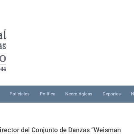
Policiales
Política
Necrológicas
Deportes
N
irector del Conjunto de Danzas “Weisman