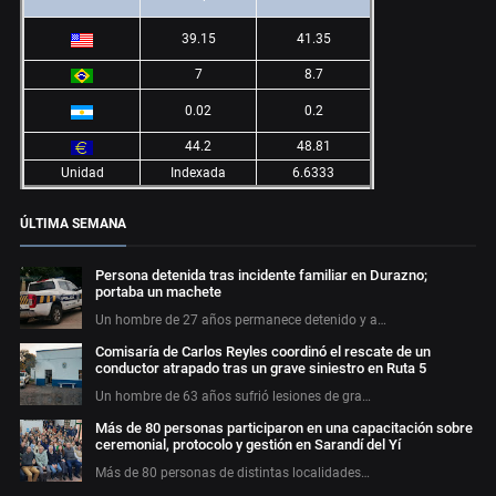
39.15
41.35
7
8.7
0.02
0.2
44.2
48.81
Unidad
Indexada
6.6333
ÚLTIMA SEMANA
Persona detenida tras incidente familiar en Durazno;
portaba un machete
Un hombre de 27 años permanece detenido y a…
Comisaría de Carlos Reyles coordinó el rescate de un
conductor atrapado tras un grave siniestro en Ruta 5
Un hombre de 63 años sufrió lesiones de gra…
Más de 80 personas participaron en una capacitación sobre
ceremonial, protocolo y gestión en Sarandí del Yí
Más de 80 personas de distintas localidades…