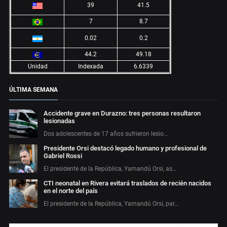
39
41.5
7
8.7
0.02
0.2
44.2
49.18
Unidad
Indexada
6.6339
ÚLTIMA SEMANA
Accidente grave en Durazno: tres personas resultaron
lesionadas
Dos adolescentes de 17 años sufrieron lesio…
Presidente Orsi destacó legado humano y profesional de
Gabriel Rossi
El presidente de la República, Yamandú Orsi, as…
CTI neonatal en Rivera evitará traslados de recién nacidos
en el norte del país
El presidente de la República, Yamandú Orsi, par…