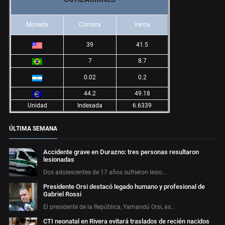
Moneda
Compra
Venta
39
41.5
7
8.7
0.02
0.2
44.2
49.18
Unidad
Indexada
6.6339
ÚLTIMA SEMANA
Accidente grave en Durazno: tres personas resultaron
lesionadas
Dos adolescentes de 17 años sufrieron lesio…
Presidente Orsi destacó legado humano y profesional de
Gabriel Rossi
El presidente de la República, Yamandú Orsi, as…
CTI neonatal en Rivera evitará traslados de recién nacidos