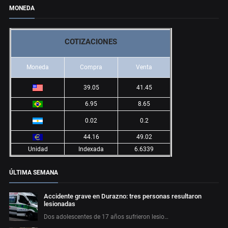
MONEDA
COTIZACIONES
Moneda
Compra
Venta
39.05
41.45
6.95
8.65
0.02
0.2
44.16
49.02
Unidad
Indexada
6.6339
ÚLTIMA SEMANA
Accidente grave en Durazno: tres personas resultaron
lesionadas
Dos adolescentes de 17 años sufrieron lesio…