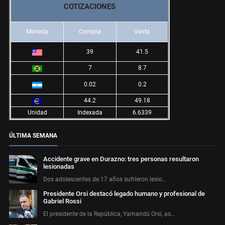
COTIZACIONES
Moneda
Compra
Venta
39
41.5
7
8.7
0.02
0.2
44.2
49.18
Unidad
Indexada
6.6339
ÚLTIMA SEMANA
Accidente grave en Durazno: tres personas resultaron
lesionadas
Dos adolescentes de 17 años sufrieron lesio…
Presidente Orsi destacó legado humano y profesional de
Gabriel Rossi
El presidente de la República, Yamandú Orsi, as…