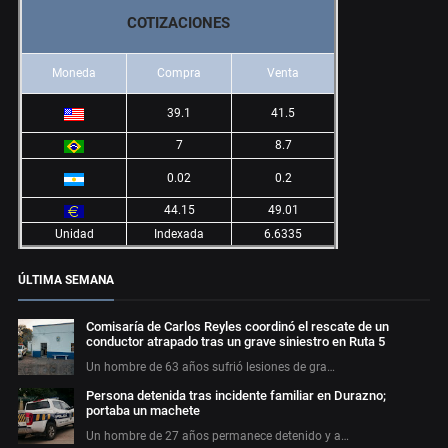
COTIZACIONES
Moneda
Compra
Venta
39.1
41.5
7
8.7
0.02
0.2
44.15
49.01
Unidad
Indexada
6.6335
ÚLTIMA SEMANA
Comisaría de Carlos Reyles coordinó el rescate de un
conductor atrapado tras un grave siniestro en Ruta 5
Un hombre de 63 años sufrió lesiones de gra…
Persona detenida tras incidente familiar en Durazno;
portaba un machete
Un hombre de 27 años permanece detenido y a…