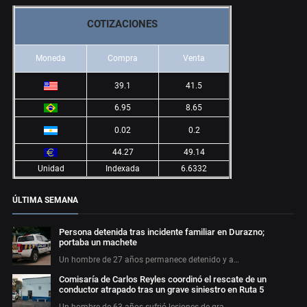
COTIZACIONES
Moneda
Compra
Venta
39.1
41.5
6.95
8.65
0.02
0.2
44.27
49.14
Unidad
Indexada
6.6332
ÚLTIMA SEMANA
Persona detenida tras incidente familiar en Durazno;
portaba un machete
Un hombre de 27 años permanece detenido y a…
Comisaría de Carlos Reyles coordinó el rescate de un
conductor atrapado tras un grave siniestro en Ruta 5
Un hombre de 63 años sufrió lesiones de gra…