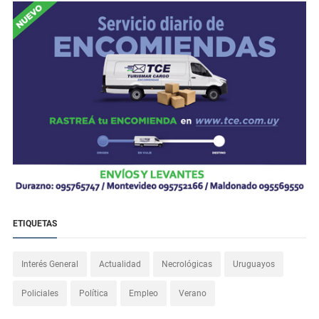
ETIQUETAS
Interés General
Actualidad
Necrológicas
Uruguayos
Policiales
Política
Empleo
Verano