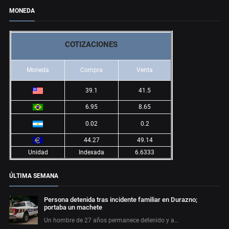
MONEDA
COTIZACIONES
Moneda
Compra
Venta
39.1
41.5
6.95
8.65
0.02
0.2
44.27
49.14
Unidad
Indexada
6.6333
ÚLTIMA SEMANA
Persona detenida tras incidente familiar en Durazno;
portaba un machete
Un hombre de 27 años permanece detenido y a…