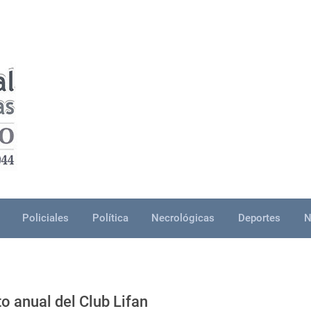
Policiales
Política
Necrológicas
Deportes
N
 anual del Club Lifan