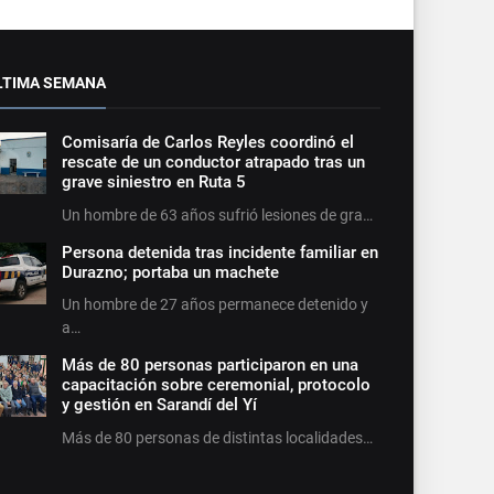
LTIMA SEMANA
Comisaría de Carlos Reyles coordinó el
rescate de un conductor atrapado tras un
grave siniestro en Ruta 5
Un hombre de 63 años sufrió lesiones de gra…
Persona detenida tras incidente familiar en
Durazno; portaba un machete
Un hombre de 27 años permanece detenido y
a…
Más de 80 personas participaron en una
capacitación sobre ceremonial, protocolo
y gestión en Sarandí del Yí
Más de 80 personas de distintas localidades…