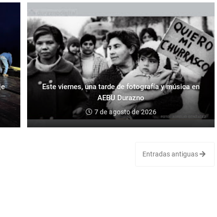
je
Este viernes, una tarde de fotografía y música en
AEBU Durazno
7 de agosto de 2026
Entradas antiguas