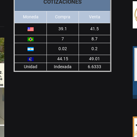
COTIZACIONES
Moneda
Compra
Venta
39.1
41.5
7
8.7
0.02
0.2
44.15
49.01
Unidad
Indexada
6.6333