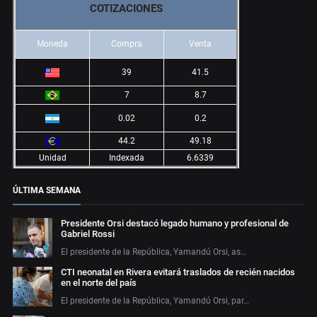
COTIZACIONES
Moneda
Compra
Venta
39
41.5
7
8.7
0.02
0.2
44.2
49.18
Unidad
Indexada
6.6339
ÚLTIMA SEMANA
Presidente Orsi destacó legado humano y profesional de
Gabriel Rossi
El presidente de la República, Yamandú Orsi, as…
CTI neonatal en Rivera evitará traslados de recién nacidos
en el norte del país
El presidente de la República, Yamandú Orsi, par…