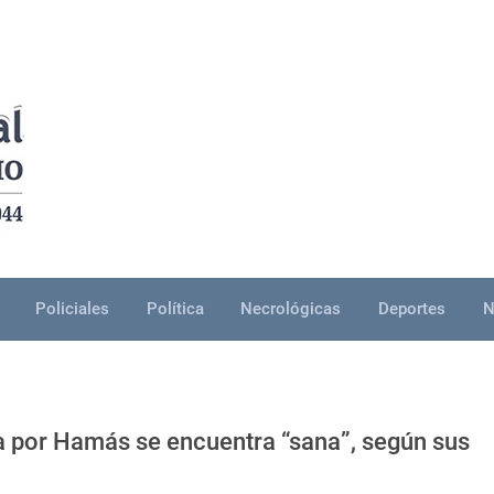
Policiales
Política
Necrológicas
Deportes
N
a por Hamás se encuentra “sana”, según sus