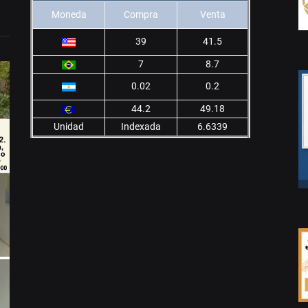
Moneda
Compra
Venta
39
41.5
7
8.7
0.02
0.2
44.2
49.18
Unidad
Indexada
6.6339