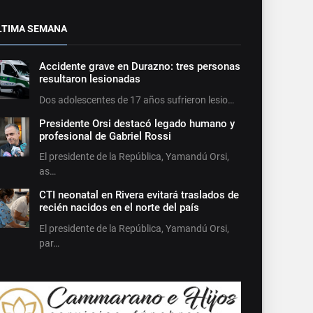
LTIMA SEMANA
Accidente grave en Durazno: tres personas
resultaron lesionadas
Dos adolescentes de 17 años sufrieron lesio…
Presidente Orsi destacó legado humano y
profesional de Gabriel Rossi
El presidente de la República, Yamandú Orsi,
as…
CTI neonatal en Rivera evitará traslados de
recién nacidos en el norte del país
El presidente de la República, Yamandú Orsi,
par…