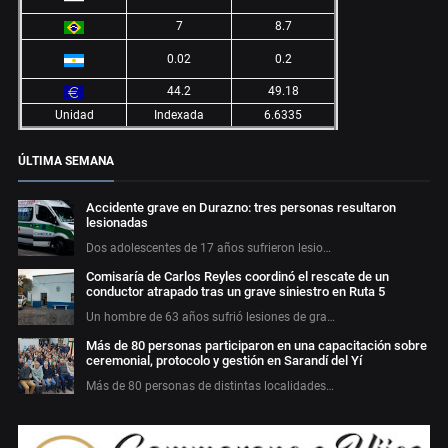
7
8.7
0.02
0.2
44.2
49.18
Unidad
Indexada
6.6335
ÚLTIMA SEMANA
Accidente grave en Durazno: tres personas resultaron
lesionadas
Dos adolescentes de 17 años sufrieron lesio…
Comisaría de Carlos Reyles coordinó el rescate de un
conductor atrapado tras un grave siniestro en Ruta 5
Un hombre de 63 años sufrió lesiones de gra…
Más de 80 personas participaron en una capacitación sobre
ceremonial, protocolo y gestión en Sarandí del Yí
Más de 80 personas de distintas localidades…