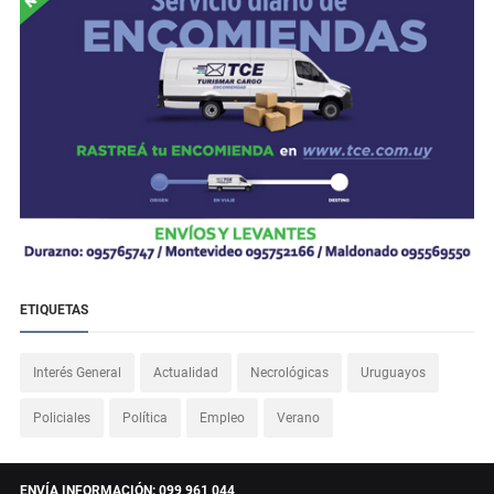
ETIQUETAS
Interés General
Actualidad
Necrológicas
Uruguayos
Policiales
Política
Empleo
Verano
ENVÍA INFORMACIÓN: 099 961 044