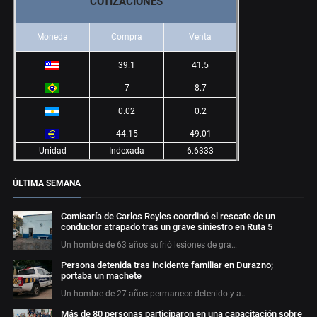
COTIZACIONES
Moneda
Compra
Venta
39.1
41.5
7
8.7
0.02
0.2
44.15
49.01
Unidad
Indexada
6.6333
ÚLTIMA SEMANA
Comisaría de Carlos Reyles coordinó el rescate de un
conductor atrapado tras un grave siniestro en Ruta 5
Un hombre de 63 años sufrió lesiones de gra…
Persona detenida tras incidente familiar en Durazno;
portaba un machete
Un hombre de 27 años permanece detenido y a…
Más de 80 personas participaron en una capacitación sobre