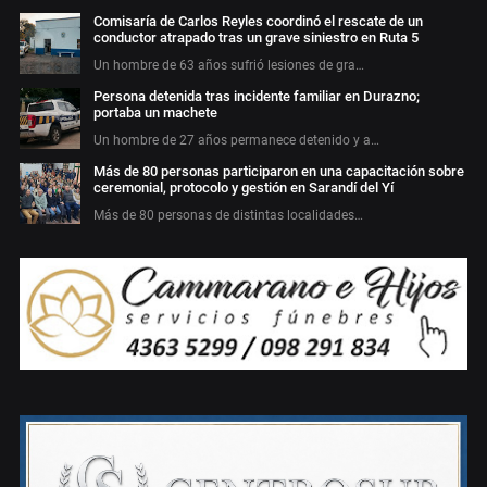
Comisaría de Carlos Reyles coordinó el rescate de un
conductor atrapado tras un grave siniestro en Ruta 5
Un hombre de 63 años sufrió lesiones de gra…
Persona detenida tras incidente familiar en Durazno;
portaba un machete
Un hombre de 27 años permanece detenido y a…
Más de 80 personas participaron en una capacitación sobre
ceremonial, protocolo y gestión en Sarandí del Yí
Más de 80 personas de distintas localidades…