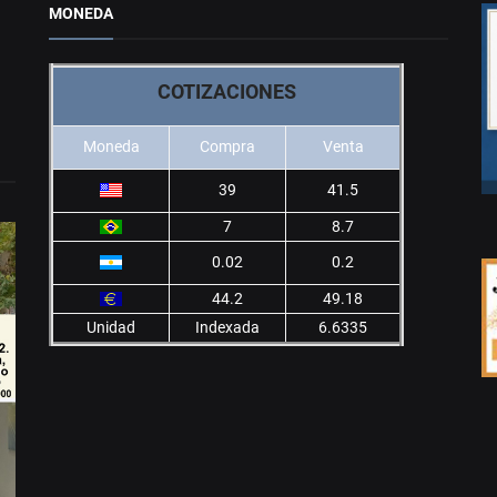
MONEDA
COTIZACIONES
Moneda
Compra
Venta
39
41.5
7
8.7
0.02
0.2
44.2
49.18
Unidad
Indexada
6.6335