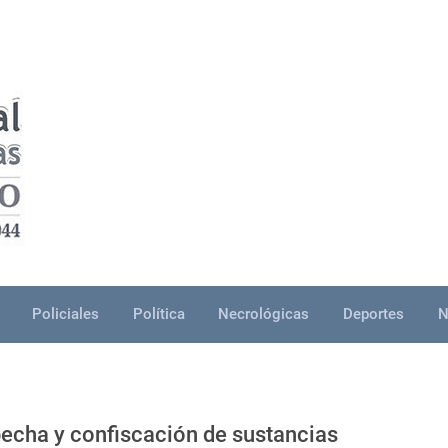
Policiales
Política
Necrológicas
Deportes
N
pecha y confiscación de sustancias