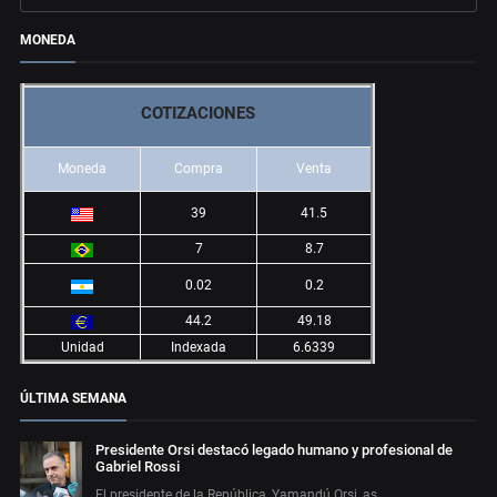
MONEDA
COTIZACIONES
Moneda
Compra
Venta
39
41.5
7
8.7
0.02
0.2
44.2
49.18
Unidad
Indexada
6.6339
ÚLTIMA SEMANA
Presidente Orsi destacó legado humano y profesional de
Gabriel Rossi
El presidente de la República, Yamandú Orsi, as…