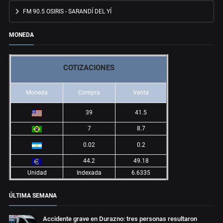
FM 90.5 OSIRIS - SARANDÍ DEL YÍ
MONEDA
COTIZACIONES
Moneda
Compra
Venta
39
41.5
7
8.7
0.02
0.2
44.2
49.18
Unidad
Indexada
6.6335
ÚLTIMA SEMANA
Accidente grave en Durazno: tres personas resultaron