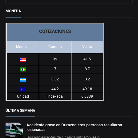
MONEDA
COTIZACIONES
Moneda
Compra
Venta
39
41.5
7
8.7
0.02
0.2
44.2
49.18
Unidad
Indexada
6.6339
ÚLTIMA SEMANA
Accidente grave en Durazno: tres personas resultaron
lesionadas
Dos adolescentes de 17 años sufrieron lesio…