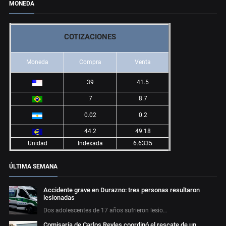
MONEDA
COTIZACIONES
Moneda
Compra
Venta
39
41.5
7
8.7
0.02
0.2
44.2
49.18
Unidad
Indexada
6.6335
ÚLTIMA SEMANA
Accidente grave en Durazno: tres personas resultaron
lesionadas
Dos adolescentes de 17 años sufrieron lesio…
Comisaría de Carlos Reyles coordinó el rescate de un