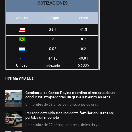
COTIZACIONES
Moneda
Compra
Venta
39.1
41.5
7
8.7
0.02
0.2
44.15
49.01
Unidad
Indexada
6.6335
ÚLTIMA SEMANA
Comisaría de Carlos Reyles coordinó el rescate de un
conductor atrapado tras un grave siniestro en Ruta 5
Un hombre de 63 años sufrió lesiones de gra…
Persona detenida tras incidente familiar en Durazno;
portaba un machete
Un hombre de 27 años permanece detenido y a…