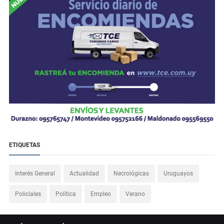
ETIQUETAS
Interés General
Actualidad
Necrológicas
Uruguayos
Policiales
Política
Empleo
Verano