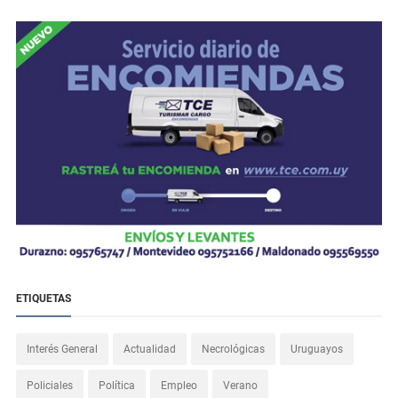
ETIQUETAS
Interés General
Actualidad
Necrológicas
Uruguayos
Policiales
Política
Empleo
Verano