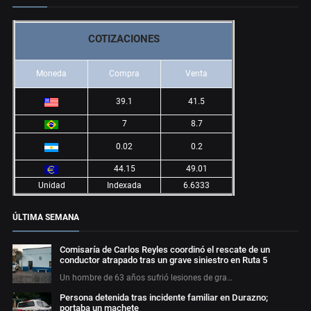
COTIZACIONES
Moneda
Compra
Venta
39.1
41.5
7
8.7
0.02
0.2
44.15
49.01
Unidad
Indexada
6.6333
ÚLTIMA SEMANA
Comisaría de Carlos Reyles coordinó el rescate de un
conductor atrapado tras un grave siniestro en Ruta 5
Un hombre de 63 años sufrió lesiones de gra…
Persona detenida tras incidente familiar en Durazno;
portaba un machete