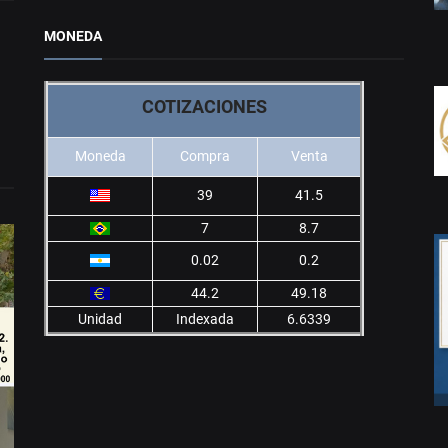
MONEDA
COTIZACIONES
Moneda
Compra
Venta
39
41.5
7
8.7
0.02
0.2
44.2
49.18
Unidad
Indexada
6.6339