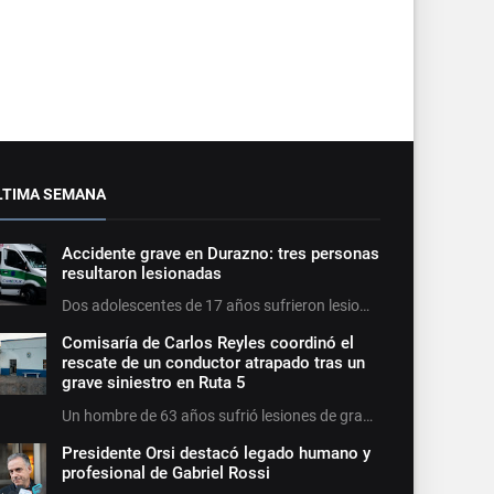
LTIMA SEMANA
Accidente grave en Durazno: tres personas
resultaron lesionadas
Dos adolescentes de 17 años sufrieron lesio…
Comisaría de Carlos Reyles coordinó el
rescate de un conductor atrapado tras un
grave siniestro en Ruta 5
Un hombre de 63 años sufrió lesiones de gra…
Presidente Orsi destacó legado humano y
profesional de Gabriel Rossi