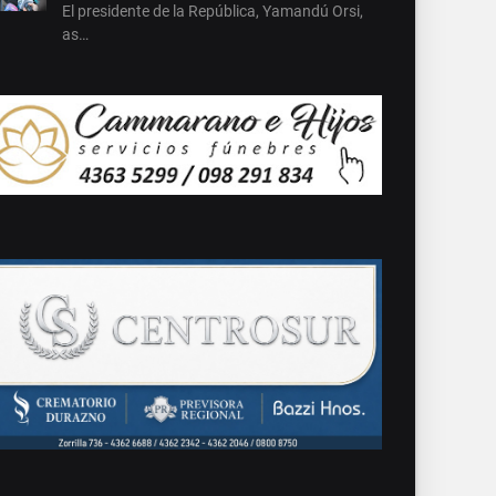
El presidente de la República, Yamandú Orsi,
as…