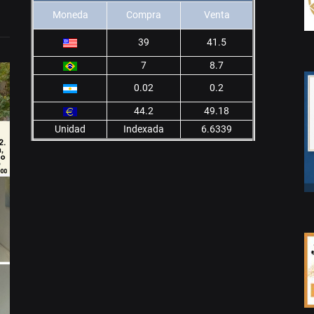
Moneda
Compra
Venta
39
41.5
7
8.7
0.02
0.2
44.2
49.18
Unidad
Indexada
6.6339