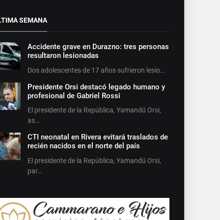
LTIMA SEMANA
Accidente grave en Durazno: tres personas
resultaron lesionadas
Dos adolescentes de 17 años sufrieron lesio…
Presidente Orsi destacó legado humano y
profesional de Gabriel Rossi
El presidente de la República, Yamandú Orsi,
as…
CTI neonatal en Rivera evitará traslados de
recién nacidos en el norte del país
El presidente de la República, Yamandú Orsi,
par…