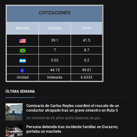
COTIZACIONES
Moneda
Compra
Venta
39.1
41.5
7
8.7
0.02
0.2
44.15
49.01
Unidad
Indexada
6.6333
ÚLTIMA SEMANA
Comisaría de Carlos Reyles coordinó el rescate de un
conductor atrapado tras un grave siniestro en Ruta 5
Un hombre de 63 años sufrió lesiones de gra…
Persona detenida tras incidente familiar en Durazno;
portaba un machete