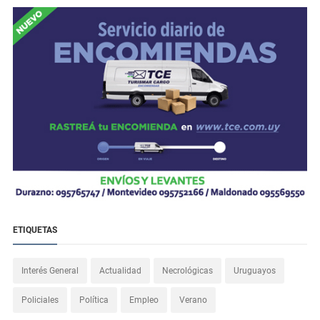
ETIQUETAS
Interés General
Actualidad
Necrológicas
Uruguayos
Policiales
Política
Empleo
Verano