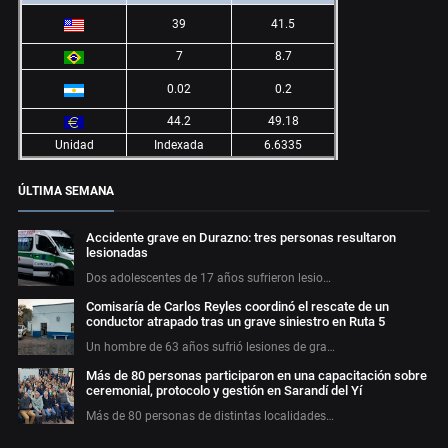
39
41.5
7
8.7
0.02
0.2
44.2
49.18
Unidad
Indexada
6.6335
ÚLTIMA SEMANA
Accidente grave en Durazno: tres personas resultaron
lesionadas
Dos adolescentes de 17 años sufrieron lesio…
Comisaría de Carlos Reyles coordinó el rescate de un
conductor atrapado tras un grave siniestro en Ruta 5
Un hombre de 63 años sufrió lesiones de gra…
Más de 80 personas participaron en una capacitación sobre
ceremonial, protocolo y gestión en Sarandí del Yí
Más de 80 personas de distintas localidades…