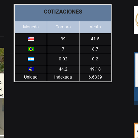
COTIZACIONES
Moneda
Compra
Venta
39
41.5
7
8.7
0.02
0.2
44.2
49.18
Unidad
Indexada
6.6339