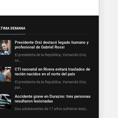
LTIMA SEMANA
Presidente Orsi destacó legado humano y
profesional de Gabriel Rossi
El presidente de la República, Yamandú Orsi,
as…
CTI neonatal en Rivera evitará traslados de
recién nacidos en el norte del país
El presidente de la República, Yamandú Orsi,
par…
Accidente grave en Durazno: tres personas
resultaron lesionadas
Dos adolescentes de 17 años sufrieron lesio…