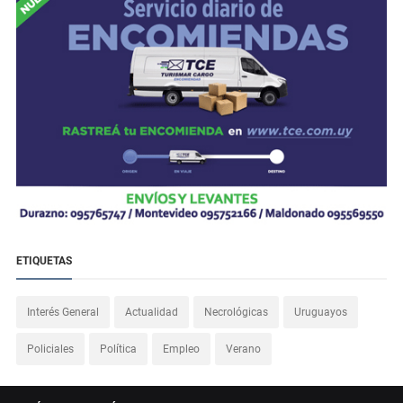
ETIQUETAS
Interés General
Actualidad
Necrológicas
Uruguayos
Policiales
Política
Empleo
Verano