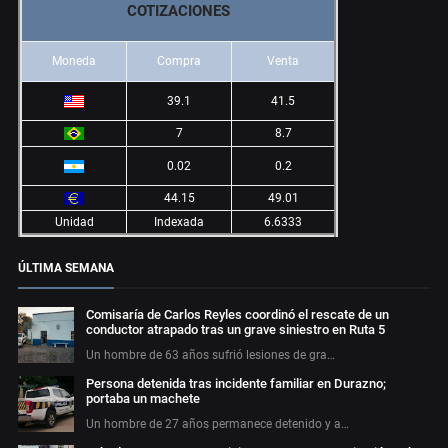
COTIZACIONES
Moneda
Compra
Venta
39.1
41.5
7
8.7
0.02
0.2
44.15
49.01
Unidad
Indexada
6.6333
ÚLTIMA SEMANA
Comisaría de Carlos Reyles coordinó el rescate de un
conductor atrapado tras un grave siniestro en Ruta 5
Un hombre de 63 años sufrió lesiones de gra…
Persona detenida tras incidente familiar en Durazno;
portaba un machete
Un hombre de 27 años permanece detenido y a…