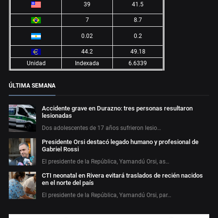
39
41.5
7
8.7
0.02
0.2
44.2
49.18
Unidad
Indexada
6.6339
ÚLTIMA SEMANA
Accidente grave en Durazno: tres personas resultaron
lesionadas
Dos adolescentes de 17 años sufrieron lesio…
Presidente Orsi destacó legado humano y profesional de
Gabriel Rossi
El presidente de la República, Yamandú Orsi, as…
CTI neonatal en Rivera evitará traslados de recién nacidos
en el norte del país
El presidente de la República, Yamandú Orsi, par…