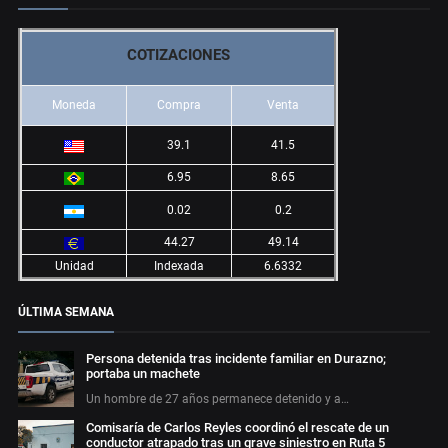
COTIZACIONES
Moneda
Compra
Venta
39.1
41.5
6.95
8.65
0.02
0.2
44.27
49.14
Unidad
Indexada
6.6332
ÚLTIMA SEMANA
Persona detenida tras incidente familiar en Durazno;
portaba un machete
Un hombre de 27 años permanece detenido y a…
Comisaría de Carlos Reyles coordinó el rescate de un
conductor atrapado tras un grave siniestro en Ruta 5