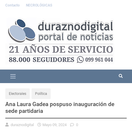
Contacto
NECROLÓGICAS
Electorales
Política
Ana Laura Gadea pospuso inauguración de
sede partidaria
duraznodigital
Mayo 09, 2024
0