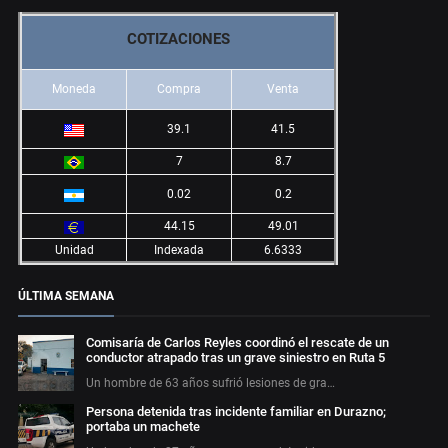
COTIZACIONES
Moneda
Compra
Venta
39.1
41.5
7
8.7
0.02
0.2
44.15
49.01
Unidad
Indexada
6.6333
ÚLTIMA SEMANA
Comisaría de Carlos Reyles coordinó el rescate de un
conductor atrapado tras un grave siniestro en Ruta 5
Un hombre de 63 años sufrió lesiones de gra…
Persona detenida tras incidente familiar en Durazno;
portaba un machete