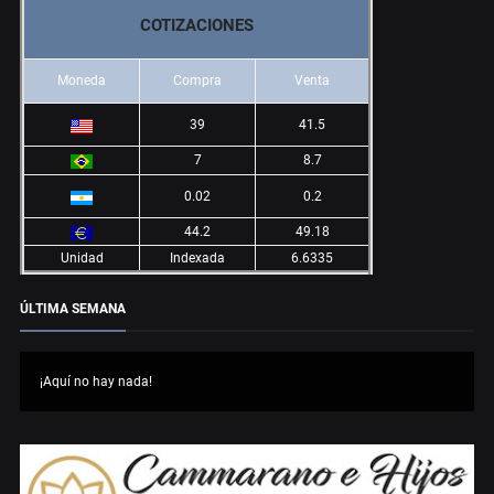
COTIZACIONES
Moneda
Compra
Venta
39
41.5
7
8.7
0.02
0.2
44.2
49.18
Unidad
Indexada
6.6335
ÚLTIMA SEMANA
¡Aquí no hay nada!