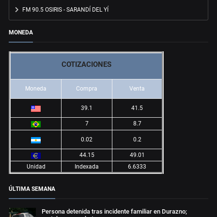
FM 90.5 OSIRIS - SARANDÍ DEL YÍ
MONEDA
COTIZACIONES
Moneda
Compra
Venta
39.1
41.5
7
8.7
0.02
0.2
44.15
49.01
Unidad
Indexada
6.6333
ÚLTIMA SEMANA
Persona detenida tras incidente familiar en Durazno;