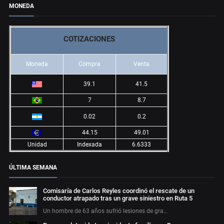
MONEDA
COTIZACIONES
Moneda
Compra
Venta
39.1
41.5
7
8.7
0.02
0.2
44.15
49.01
Unidad
Indexada
6.6333
ÚLTIMA SEMANA
Comisaría de Carlos Reyles coordinó el rescate de un
conductor atrapado tras un grave siniestro en Ruta 5
Un hombre de 63 años sufrió lesiones de gra…