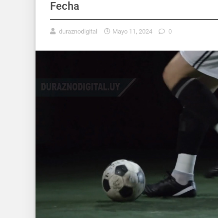
Fecha
duraznodigital
Mayo 11, 2024
0