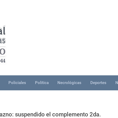
Policiales
Política
Necrológicas
Deportes
N
urazno: suspendido el complemento 2da.