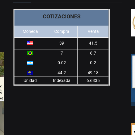
COTIZACIONES
Moneda
Compra
Venta
39
41.5
7
8.7
0.02
0.2
44.2
49.18
Unidad
Indexada
6.6335