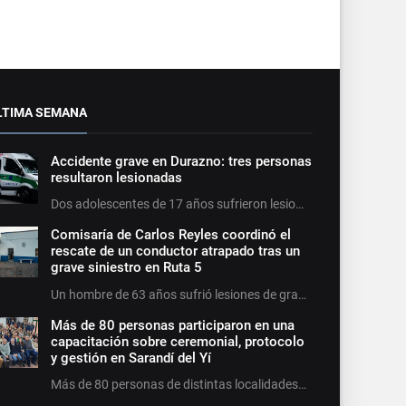
LTIMA SEMANA
Accidente grave en Durazno: tres personas
resultaron lesionadas
Dos adolescentes de 17 años sufrieron lesio…
Comisaría de Carlos Reyles coordinó el
rescate de un conductor atrapado tras un
grave siniestro en Ruta 5
Un hombre de 63 años sufrió lesiones de gra…
Más de 80 personas participaron en una
capacitación sobre ceremonial, protocolo
y gestión en Sarandí del Yí
Más de 80 personas de distintas localidades…