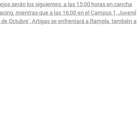
otejos serán los siguientes: a las 15:00 horas en cancha
acing, mientras que a las 16:00 en el Campus 1, Juvenil
4 de Octubre', Artigas se enfrentará a Rampla, también a