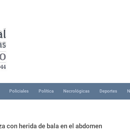
Policiales
Política
Necrológicas
Deportes
N
za con herida de bala en el abdomen