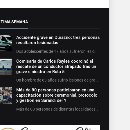
LTIMA SEMANA
Accidente grave en Durazno: tres personas
resultaron lesionadas
Dos adolescentes de 17 años sufrieron lesio…
Comisaría de Carlos Reyles coordinó el
rescate de un conductor atrapado tras un
grave siniestro en Ruta 5
Un hombre de 63 años sufrió lesiones de gra…
Más de 80 personas participaron en una
capacitación sobre ceremonial, protocolo
y gestión en Sarandí del Yí
Más de 80 personas de distintas localidades…