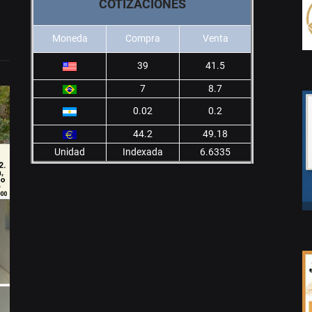
COTIZACIONES
Moneda
Compra
Venta
39
41.5
7
8.7
0.02
0.2
44.2
49.18
Unidad
Indexada
6.6335