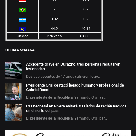
7
8.7
0.02
0.2
44.2
49.18
Unidad
Indexada
6.6339
ÚLTIMA SEMANA
Accidente grave en Durazno: tres personas resultaron
lesionadas
Dos adolescentes de 17 años sufrieron lesio…
Presidente Orsi destacó legado humano y profesional de
Gabriel Rossi
El presidente de la República, Yamandú Orsi, as…
CTI neonatal en Rivera evitará traslados de recién nacidos
en el norte del país
El presidente de la República, Yamandú Orsi, par…