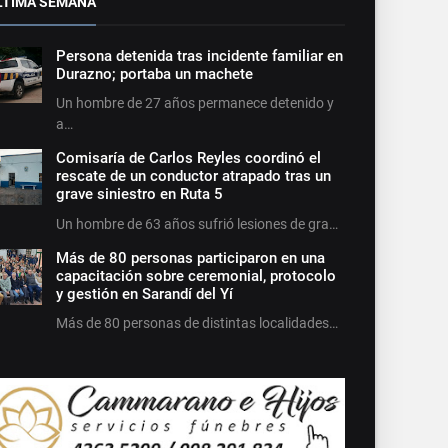
LTIMA SEMANA
Persona detenida tras incidente familiar en
Durazno; portaba un machete
Un hombre de 27 años permanece detenido y
a…
Comisaría de Carlos Reyles coordinó el
rescate de un conductor atrapado tras un
grave siniestro en Ruta 5
Un hombre de 63 años sufrió lesiones de gra…
Más de 80 personas participaron en una
capacitación sobre ceremonial, protocolo
y gestión en Sarandí del Yí
Más de 80 personas de distintas localidades…