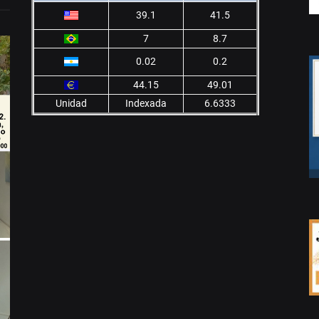
39.1
41.5
7
8.7
0.02
0.2
44.15
49.01
Unidad
Indexada
6.6333