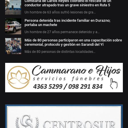
Comisaría de Carlos Reyles coordinó el rescate de un
conductor atrapado tras un grave siniestro en Ruta 5
Un hombre de 63 años sufrió lesiones de gra…
Persona detenida tras incidente familiar en Durazno;
portaba un machete
Un hombre de 27 años permanece detenido y a…
Más de 80 personas participaron en una capacitación sobre
ceremonial, protocolo y gestión en Sarandí del Yí
Más de 80 personas de distintas localidades…