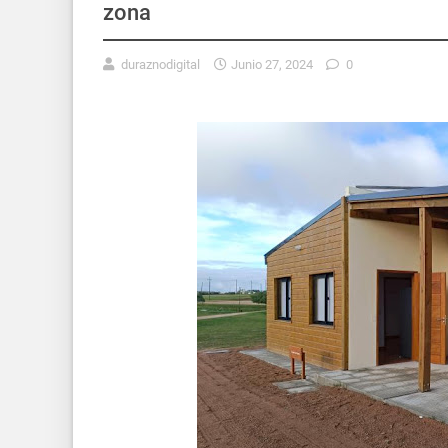
zona
duraznodigital
Junio 27, 2024
0