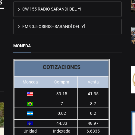
CW 155 RADIO SARANDÍ DEL YÍ
FM 90.5 OSIRIS - SARANDÍ DEL YÍ
MONEDA
COTIZACIONES
Moneda
Compra
Venta
39.15
41.35
7
8.7
0.02
0.2
44.33
48.97
Unidad
Indexada
6.6335