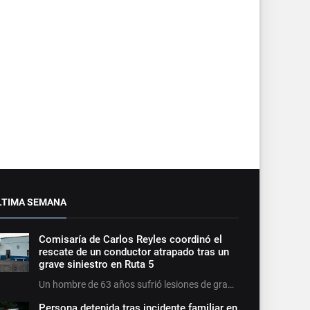
LTIMA SEMANA
Comisaría de Carlos Reyles coordinó el
rescate de un conductor atrapado tras un
grave siniestro en Ruta 5
Un hombre de 63 años sufrió lesiones de gra…
Persona detenida tras incidente familiar en