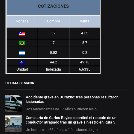
COTIZACIONES
Moneda
Compra
Venta
39
41.5
7
8.7
0.02
0.2
44.2
49.18
Unidad
Indexada
6.6335
ÚLTIMA SEMANA
Accidente grave en Durazno: tres personas resultaron
lesionadas
Dos adolescentes de 17 años sufrieron lesio…
Comisaría de Carlos Reyles coordinó el rescate de un
conductor atrapado tras un grave siniestro en Ruta 5
Un hombre de 63 años sufrió lesiones de gra…