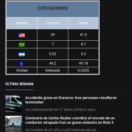
COTIZACIONES
Moneda
Compra
Venta
39
41.5
7
8.7
0.02
0.2
44.2
49.18
Unidad
Indexada
6.6335
ÚLTIMA SEMANA
Accidente grave en Durazno: tres personas resultaron
lesionadas
Dos adolescentes de 17 años sufrieron lesio…
Comisaría de Carlos Reyles coordinó el rescate de un
conductor atrapado tras un grave siniestro en Ruta 5
Un hombre de 63 años sufrió lesiones de gra…