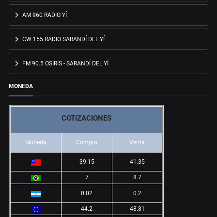
AM 960 RADIO YÍ
CW 155 RADIO SARANDÍ DEL YÍ
FM 90.5 OSIRIS - SARANDÍ DEL YÍ
MONEDA
COTIZACIONES
Moneda
Compra
Venta
39.15
41.35
7
8.7
0.02
0.2
44.2
48.81