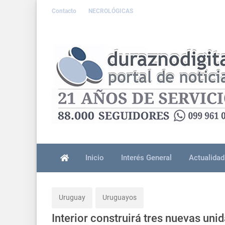
Contacto
NECROLÓGICAS
Inicio
Interés General
Actualidad
Uruguay
Uruguayos
Interior construirá tres nuevas uni