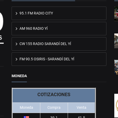
95.1 FM RADIO CITY
AM 960 RADIO YÍ
CW 155 RADIO SARANDÍ DEL YÍ
FM 90.5 OSIRIS - SARANDÍ DEL YÍ
MONEDA
COTIZACIONES
Moneda
Compra
Venta
39.1
41.5