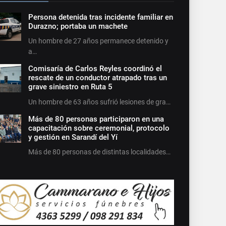
Persona detenida tras incidente familiar en
Durazno; portaba un machete
Un hombre de 27 años permanece detenido y
a…
Comisaría de Carlos Reyles coordinó el
rescate de un conductor atrapado tras un
grave siniestro en Ruta 5
Un hombre de 63 años sufrió lesiones de gra…
Más de 80 personas participaron en una
capacitación sobre ceremonial, protocolo
y gestión en Sarandí del Yí
Más de 80 personas de distintas localidades…