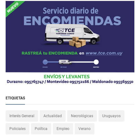
ETIQUETAS
Interés General
Actualidad
Necrológicas
Uruguayos
Policiales
Política
Empleo
Verano