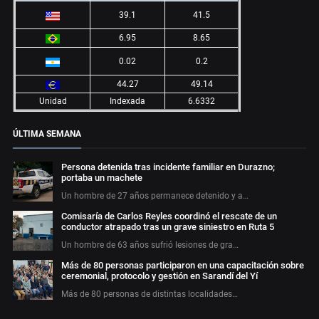
39.1
41.5
6.95
8.65
0.02
0.2
44.27
49.14
Unidad
Indexada
6.6332
ÚLTIMA SEMANA
Persona detenida tras incidente familiar en Durazno;
portaba un machete
Un hombre de 27 años permanece detenido y a…
Comisaría de Carlos Reyles coordinó el rescate de un
conductor atrapado tras un grave siniestro en Ruta 5
Un hombre de 63 años sufrió lesiones de gra…
Más de 80 personas participaron en una capacitación sobre
ceremonial, protocolo y gestión en Sarandí del Yí
Más de 80 personas de distintas localidades…